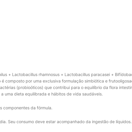
ilus + Lactobacillus rhamnosus + Lactobacillus paracasei + Bifïdobac
 é composto por uma exclusiva formulação simbiótica e frutooligosac
actérias (probioóticos) que contribui para o equilíbrio da flora intes
 a uma dieta equilibrada e hábitos de vida saudáveis.
os componentes da fórmula.
dia. Seu consumo deve estar acompanhado da ingestão de líquidos.