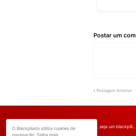
Postar um com
Postagem Anterior
Escolha a pílula preta, seja um blackpill..
O Blackpilado utiliza cookies de
navegação.
Saiba mais