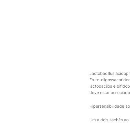
Lactobacillus acidoph
Fruto-oligossacarideo
lactobacilos e bifidob
deve estar associado
Hipersensibilidade a
Um a dois sachês ao 