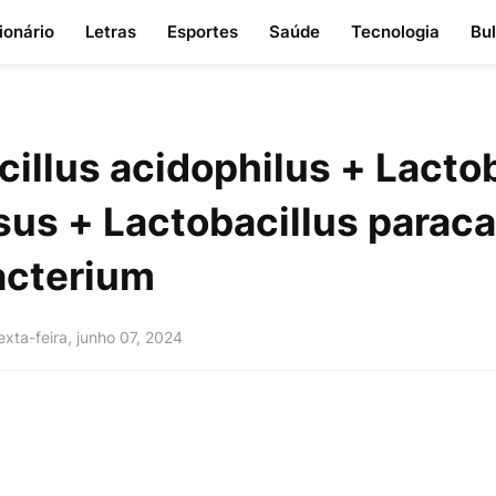
ionário
Letras
Esportes
Saúde
Tecnologia
Bu
illus acidophilus + Lacto
us + Lactobacillus paraca
acterium
exta-feira, junho 07, 2024