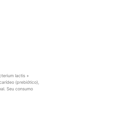
terium lactis +
arídeo (prebiótico),
tinal. Seu consumo