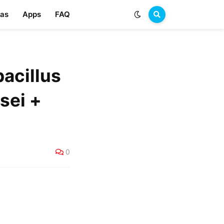
las
Apps
FAQ
bacillus
sei +
0