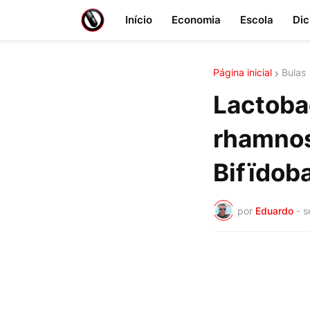
Início
Economia
Escola
Dic
Página inicial
Bulas
Lactobac
rhamnos
Bifïdob
por
Eduardo
-
s