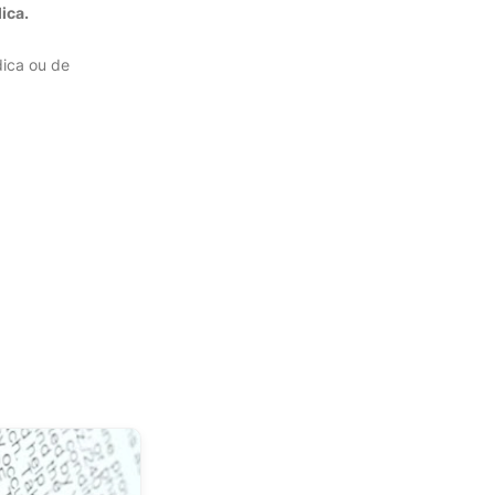
ica.
dica ou de