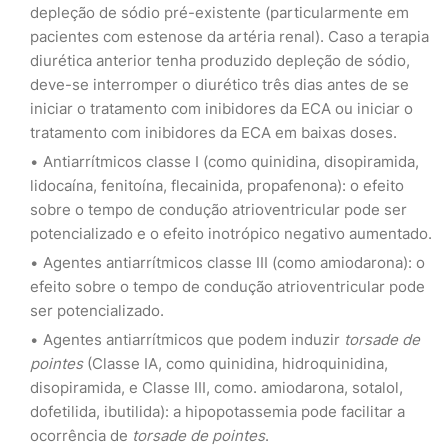
depleção de sódio pré-existente (particularmente em
pacientes com estenose da artéria renal). Caso a terapia
diurética anterior tenha produzido depleção de sódio,
deve-se interromper o diurético três dias antes de se
iniciar o tratamento com inibidores da ECA ou iniciar o
tratamento com inibidores da ECA em baixas doses.
Antiarrítmicos classe I (como quinidina, disopiramida,
lidocaína, fenitoína, flecainida, propafenona): o efeito
sobre o tempo de condução atrioventricular pode ser
potencializado e o efeito inotrópico negativo aumentado.
Agentes antiarrítmicos classe III (como amiodarona): o
efeito sobre o tempo de condução atrioventricular pode
ser potencializado.
Agentes antiarrítmicos que podem induzir
torsade de
pointes
(Classe IA, como quinidina, hidroquinidina,
disopiramida, e Classe III, como. amiodarona, sotalol,
dofetilida, ibutilida): a hipopotassemia pode facilitar a
ocorrência de
torsade de pointes
.