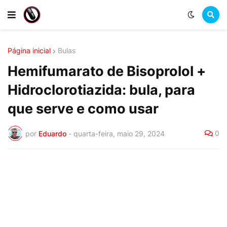
Página inicial
Bulas
Hemifumarato de Bisoprolol +
Hidroclorotiazida: bula, para
que serve e como usar
0
por
Eduardo
-
quarta-feira, maio 29, 2024