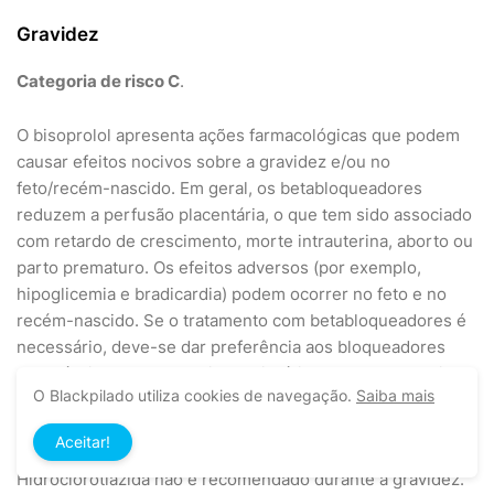
Gravidez
Categoria de risco C
.
O bisoprolol apresenta ações farmacológicas que podem
causar efeitos nocivos sobre a gravidez e/ou no
feto/recém-nascido. Em geral, os betabloqueadores
reduzem a perfusão placentária, o que tem sido associado
com retardo de crescimento, morte intrauterina, aborto ou
parto prematuro. Os efeitos adversos (por exemplo,
hipoglicemia e bradicardia) podem ocorrer no feto e no
recém-nascido. Se o tratamento com betabloqueadores é
necessário, deve-se dar preferência aos bloqueadores
adrenérgicos beta1 seletivos. Diuréticos podem dar origem
O Blackpilado utiliza cookies de navegação.
Saiba mais
à isquemia fetoplacentária com o risco de hipotrofia fetal.
A hidroclorotiazida é suspeita de causar trombocitopenia
Aceitar!
em neonatos. O uso de Hemifumarato de Bisoprolol +
Hidroclorotiazida não é recomendado durante a gravidez.