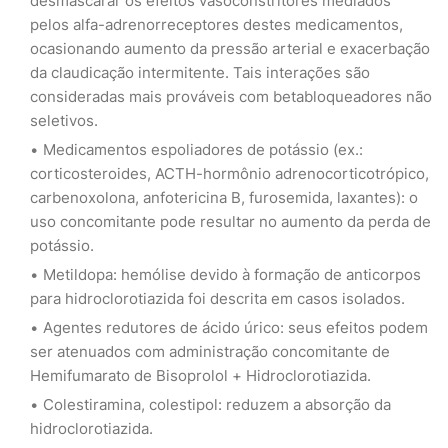
desmascarar os efeitos vasoconstritores mediados
pelos alfa-adrenorreceptores destes medicamentos,
ocasionando aumento da pressão arterial e exacerbação
da claudicação intermitente. Tais interações são
consideradas mais prováveis com betabloqueadores não
seletivos.
Medicamentos espoliadores de potássio (ex.:
corticosteroides, ACTH-hormônio adrenocorticotrópico,
carbenoxolona, anfotericina B, furosemida, laxantes): o
uso concomitante pode resultar no aumento da perda de
potássio.
Metildopa: hemólise devido à formação de anticorpos
para hidroclorotiazida foi descrita em casos isolados.
Agentes redutores de ácido úrico: seus efeitos podem
ser atenuados com administração concomitante de
Hemifumarato de Bisoprolol + Hidroclorotiazida.
Colestiramina, colestipol: reduzem a absorção da
hidroclorotiazida.