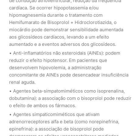
de condução atrioventricular, redução da freqüência
cardíaca. Se ocorrer hipopotassemia e/ou
hipomagnesemia durante o tratamento com
Hemifumarato de Bisoprolol + Hidroclorotiazida, o
miocárdio pode demonstrar sensibilidade aumentada
aos glicosídeos cardíacos, levando a um efeito
aumentado e a eventos adversos dos glicosídeos.
Anti-inflamatórios não esteroidais (AINEs): podem
reduzir o efeito hipotensor. Em pacientes que
desenvolvem hipovolemia, a administração
concomitante de AINEs pode desencadear insuficiência
renal aguda.
Agentes beta-simpatomiméticos como isoprenalina,
dobutamina): a associação com o bisoprolol pode reduzir
o efeito de ambos os fármacos.
Agentes simpaticomiméticos que ativam
adrenorreceptores alfa e beta (como norepinefrina,
epinefrina): a associação de bisoprolol pode