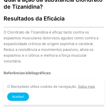
de Tizanidina?
Resultados da Eficácia
O Cloridrato de Tizanidina é eficaz tanto contra os
espasmos musculares dolorosos agudos como contra a
espasticidade crônica de origem espinhal e cerebral.
Reduz a resistência a movimentos passivos, alivia os
espasmos e o clônus e melhora a força muscular
voluntária.
Referências bibliográficas:
1. Weil C (1995) The indications of tizanidine (Sirdalud). Feb 1995.
O Blackpilado utiliza cookies de navegação.
Saiba mais
Características Farmacológicas
Aceitar!