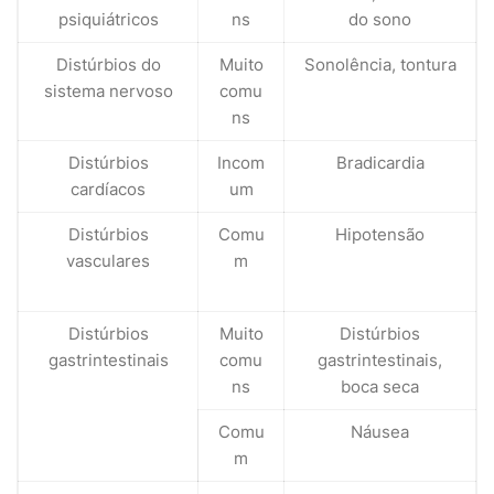
psiquiátricos
ns
do sono
Distúrbios do
Muito
Sonolência, tontura
sistema nervoso
comu
ns
Distúrbios
Incom
Bradicardia
cardíacos
um
Distúrbios
Comu
Hipotensão
vasculares
m
Distúrbios
Muito
Distúrbios
gastrintestinais
comu
gastrintestinais,
ns
boca seca
Comu
Náusea
m