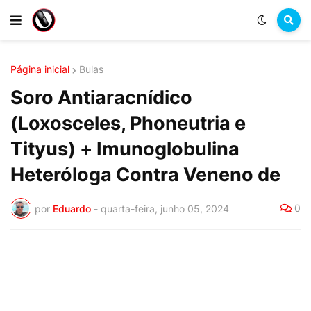
Página inicial
Bulas
Soro Antiaracnídico
(Loxosceles, Phoneutria e
Tityus) + Imunoglobulina
Heteróloga Contra Veneno de
0
por
Eduardo
-
quarta-feira, junho 05, 2024