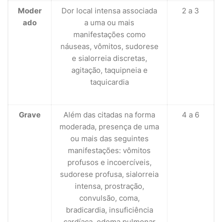
Moder
Dor local intensa associada
2 a 3
ado
a uma ou mais
manifestações como
náuseas, vômitos, sudorese
e sialorreia discretas,
agitação, taquipneia e
taquicardia
Grave
Além das citadas na forma
4 a 6
moderada, presença de uma
ou mais das seguintes
manifestações: vômitos
profusos e incoercíveis,
sudorese profusa, sialorreia
intensa, prostração,
convulsão, coma,
bradicardia, insuficiência
cardíaca, edema pulmonar