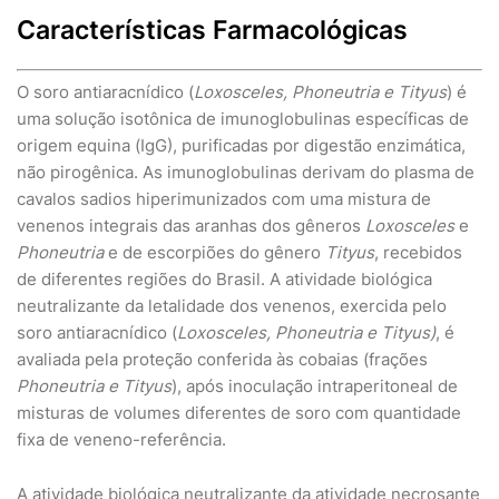
Características Farmacológicas
O soro antiaracnídico (
Loxosceles, Phoneutria e Tityus
) é
uma solução isotônica de imunoglobulinas específicas de
origem equina (IgG), purificadas por digestão enzimática,
não pirogênica. As imunoglobulinas derivam do plasma de
cavalos sadios hiperimunizados com uma mistura de
venenos integrais das aranhas dos gêneros
Loxosceles
e
Phoneutria
e de escorpiões do gênero
Tityus
, recebidos
de diferentes regiões do Brasil. A atividade biológica
neutralizante da letalidade dos venenos, exercida pelo
soro antiaracnídico (
Loxosceles, Phoneutria e Tityus)
, é
avaliada pela proteção conferida às cobaias (frações
Phoneutria e Tityus
), após inoculação intraperitoneal de
misturas de volumes diferentes de soro com quantidade
fixa de veneno-referência.
A atividade biológica neutralizante da atividade necrosante