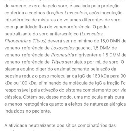
do veneno, exercida pelo soro, é avaliada pela proteção
conferida a coelhos (frações
Loxoceles
), após inoculação
intradérmica de misturas de volumes diferentes de soro
com quantidade fixa de venenoreferência. O poder
neutralizante do soro antiaracnídico (
Loxoceles,
Phoneutria e Tityus
) deverá ser no mínimo de 15,0 DMN de
veneno-referência de
Loxosceles
gaucho, 1,5 DMM de
veneno-referência de
Phoneutria
nigriventer e 1,5 DMM de
veneno-referência de
Tityus
serrulatus por mL de soro. O
plasma equino digerido enzimaticamante pela ação da
pepsina reduz o peso molecular da IgG de 160 kDa para 90
kDa ou 100 kDa, eliminando da molécula de IgG a fração Fc
responsável pela ativação do sistema complemento por via
clássica. Obtém-se, desse modo, uma molécula mais pura
e menos reatogênica quanto a efeitos de natureza alérgica
induzidos no paciente.
A atividade neutralizante dos sítios combinatórios das