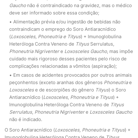
Gaucho
não é contraindicado na gravidez, mas o médico
deve ser informado sobre essa condição;
Alimentação prévia e/ou ingestão de bebidas não
contraindicam o emprego do Soro Antiaracnídico
(
Loxosceles, Phoneutria e Tityus
) + Imunoglobulina
Heteróloga Contra Veneno de
Tityus
Serrulatus,
Phoneutria Nigriventer
e
Loxosceles Gaucho
, mas impõe
cuidado mais rigoroso desses pacientes pelo risco de
complicações relacionadas a vômitos (aspiração);
Em casos de acidentes provocados por outros animais
peçonhentos (exceto aranhas dos gêneros
Phoneutria
e
Loxosceles
e de escorpiões do gênero
Tityus
) o Soro
Antiaracnídico (
Loxosceles, Phoneutria e Tityus
) +
Imunoglobulina Heteróloga Contra Veneno de
Tityus
Serrulatus
,
Phoneutria Nigriventer
e
Loxosceles Gaucho
não é indicado.
O Soro Antiaracnídico (
Loxosceles, Phoneutria e Tityus
) +
Imunoglobulina Heteróloga Contra Veneno de
Tityus