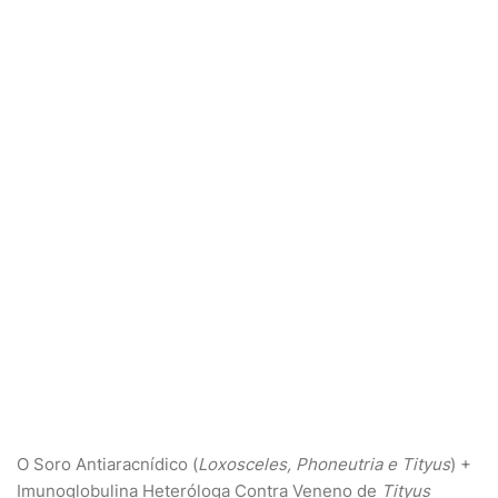
O Soro Antiaracnídico (
Loxosceles, Phoneutria e Tityus
) +
Imunoglobulina Heteróloga Contra Veneno de
Tityus