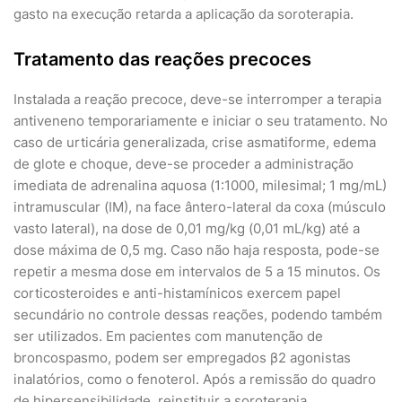
gasto na execução retarda a aplicação da soroterapia.
Tratamento das reações precoces
Instalada a reação precoce, deve-se interromper a terapia
antiveneno temporariamente e iniciar o seu tratamento. No
caso de urticária generalizada, crise asmatiforme, edema
de glote e choque, deve-se proceder a administração
imediata de adrenalina aquosa (1:1000, milesimal; 1 mg/mL)
intramuscular (IM), na face ântero-lateral da coxa (músculo
vasto lateral), na dose de 0,01 mg/kg (0,01 mL/kg) até a
dose máxima de 0,5 mg. Caso não haja resposta, pode-se
repetir a mesma dose em intervalos de 5 a 15 minutos. Os
corticosteroides e anti-histamínicos exercem papel
secundário no controle dessas reações, podendo também
ser utilizados. Em pacientes com manutenção de
broncospasmo, podem ser empregados β2 agonistas
inalatórios, como o fenoterol. Após a remissão do quadro
de hipersensibilidade, reinstituir a soroterapia.