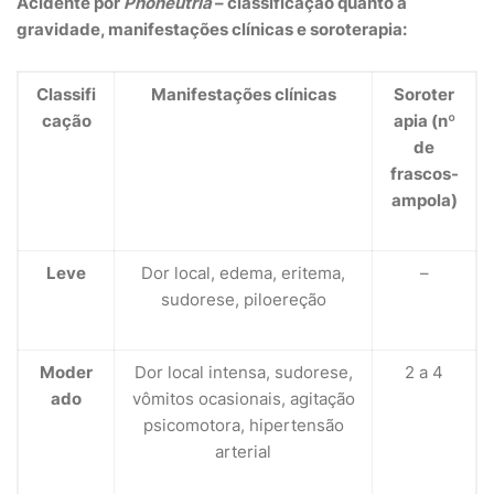
Acidente por
Phoneutria
– classificação quanto à
gravidade, manifestações clínicas e soroterapia:
Classifi
Manifestações clínicas
Soroter
cação
apia (nº
de
frascos-
ampola)
Leve
Dor local, edema, eritema,
–
sudorese, piloereção
Moder
Dor local intensa, sudorese,
2 a 4
ado
vômitos ocasionais, agitação
psicomotora, hipertensão
arterial