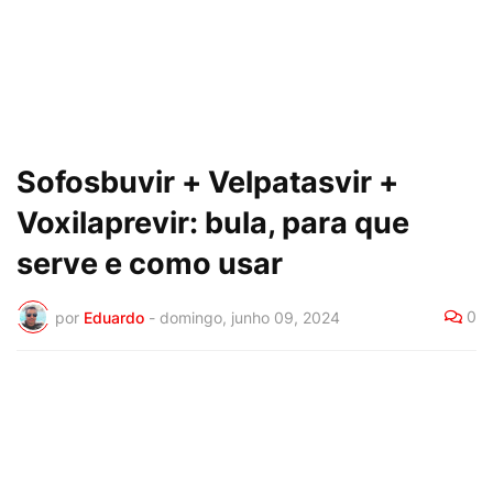
Sofosbuvir + Velpatasvir +
Voxilaprevir: bula, para que
serve e como usar
0
por
Eduardo
-
domingo, junho 09, 2024