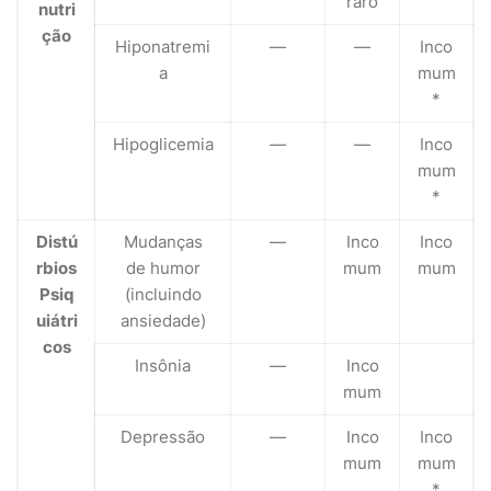
raro
nutri
ção
Hiponatremi
—
—
Inco
a
mum
*
Hipoglicemia
—
—
Inco
mum
*
Distú
Mudanças
—
Inco
Inco
rbios
de humor
mum
mum
Psiq
(incluindo
uiátri
ansiedade)
cos
Insônia
—
Inco
mum
Depressão
—
Inco
Inco
mum
mum
*