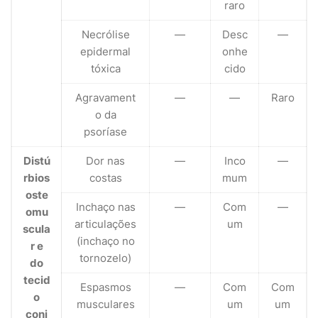
raro
Necrólise
—
Desc
—
epidermal
onhe
tóxica
cido
Agravament
—
—
Raro
o da
psoríase
Distú
Dor nas
—
Inco
—
rbios
costas
mum
oste
Inchaço nas
—
Com
—
omu
articulações
um
scula
(inchaço no
r e
tornozelo)
do
tecid
Espasmos
—
Com
Com
o
musculares
um
um
conj