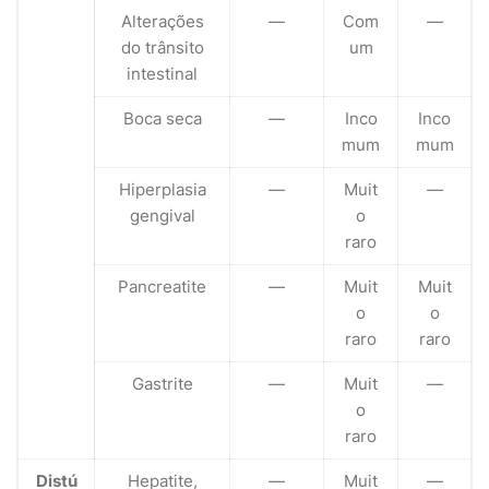
Alterações
—
Com
—
do trânsito
um
intestinal
Boca seca
—
Inco
Inco
mum
mum
Hiperplasia
—
Muit
—
gengival
o
raro
Pancreatite
—
Muit
Muit
o
o
raro
raro
Gastrite
—
Muit
—
o
raro
Distú
Hepatite,
—
Muit
—