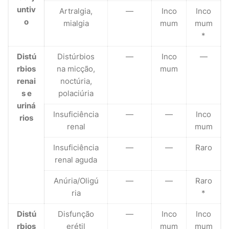
untiv
Artralgia,
—
Inco
Inco
o
mialgia
mum
mum
*
Distú
Distúrbios
—
Inco
—
rbios
na micção,
mum
renai
noctúria,
s e
polaciúria
uriná
Insuficiência
—
—
Inco
rios
renal
mum
Insuficiência
—
—
Raro
renal aguda
Anúria/Oligú
—
—
Raro
ria
*
Distú
Disfunção
—
Inco
Inco
rbios
erétil
mum
mum