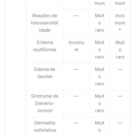
mum
mum
Reações de
—
Muit
Inco
fotossensibil
o
mum
idade
raro
*
Eritema
Incomu
Muit
Muit
multiforme
m
o
o
raro
raro
Edema de
—
Muit
—
Quinke
o
raro
Síndrome de
—
Muit
—
Stevens-
o
Jonson
raro
Dermatite
—
Muit
—
esfoliativa
o