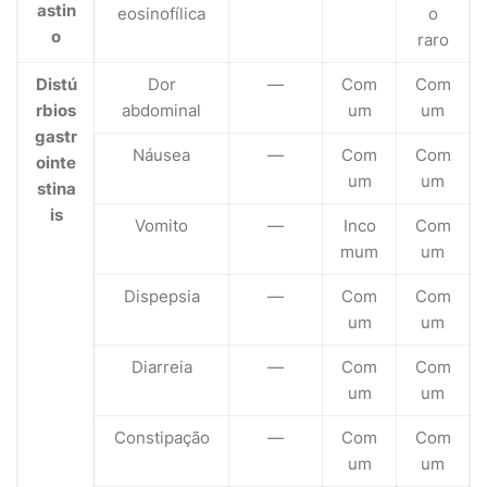
astin
eosinofílica
o
o
raro
Distú
Dor
—
Com
Com
rbios
abdominal
um
um
gastr
Náusea
—
Com
Com
ointe
um
um
stina
is
Vomito
—
Inco
Com
mum
um
Dispepsia
—
Com
Com
um
um
Diarreia
—
Com
Com
um
um
Constipação
—
Com
Com
um
um