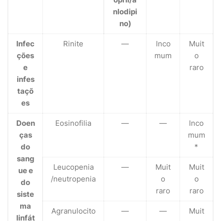
nlodipi
no)
Infec
Rinite
—
Inco
Muit
ções
mum
o
e
raro
infes
taçõ
es
Doen
Eosinofilia
—
—
Inco
ças
mum
do
*
sang
Leucopenia
—
Muit
Muit
ue e
/neutropenia
o
o
do
raro
raro
siste
ma
Agranulocito
—
—
Muit
linfát