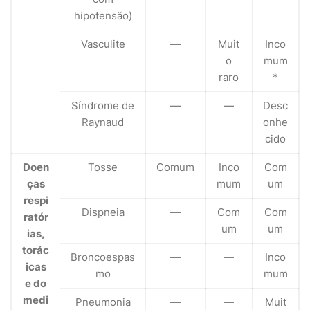
hipotensão)
Vasculite
—
Muit
Inco
o
mum
raro
*
Síndrome de
—
—
Desc
Raynaud
onhe
cido
Doen
Tosse
Comum
Inco
Com
ças
mum
um
respi
Dispneia
—
Com
Com
ratór
um
um
ias,
torác
Broncoespas
—
—
Inco
icas
mo
mum
e do
medi
Pneumonia
—
—
Muit