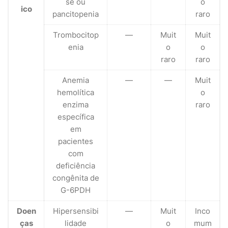
se ou
o
ico
pancitopenia
raro
Trombocitop
—
Muit
Muit
enia
o
o
raro
raro
Anemia
—
—
Muit
hemolítica
o
enzima
raro
específica
em
pacientes
com
deficiência
congênita de
G-6PDH
Doen
Hipersensibi
—
Muit
Inco
ças
lidade
o
mum