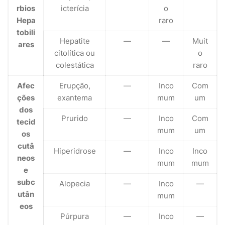
rbios
icterícia
o
Hepa
raro
tobili
Hepatite
—
—
Muit
ares
citolítica ou
o
colestática
raro
Afec
Erupção,
—
Inco
Com
ções
exantema
mum
um
dos
Prurido
—
Inco
Com
tecid
mum
um
os
cutâ
Hiperidrose
—
Inco
Inco
neos
mum
mum
e
subc
Alopecia
—
Inco
—
utân
mum
eos
Púrpura
—
Inco
—