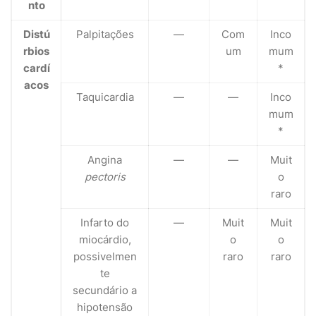
nto
Distú
Palpitações
—
Com
Inco
rbios
um
mum
cardí
*
acos
Taquicardia
—
—
Inco
mum
*
Angina
—
—
Muit
pectoris
o
raro
Infarto do
—
Muit
Muit
miocárdio,
o
o
possivelmen
raro
raro
te
secundário a
hipotensão