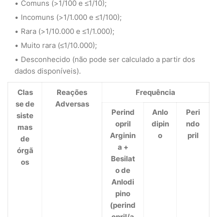
Comuns (>1/100 e ≤1/10);
Incomuns (>1/1.000 e ≤1/100);
Rara (>1/10.000 e ≤1/1.000);
Muito rara (≤1/10.000);
Desconhecido (não pode ser calculado a partir dos
dados disponíveis).
Clas
Reações
Frequência
se de
Adversas
Perind
Anlo
Peri
siste
opril
dipin
ndo
mas
Arginin
o
pril
de
a +
órgã
Besilat
os
o de
Anlodi
pino
(perind
opril/a