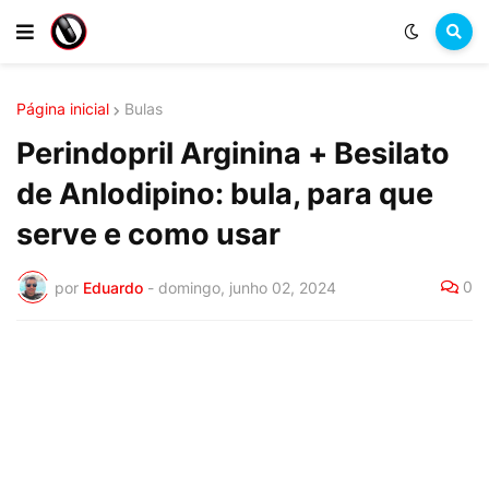
Página inicial
Bulas
Perindopril Arginina + Besilato
de Anlodipino: bula, para que
serve e como usar
0
por
Eduardo
-
domingo, junho 02, 2024