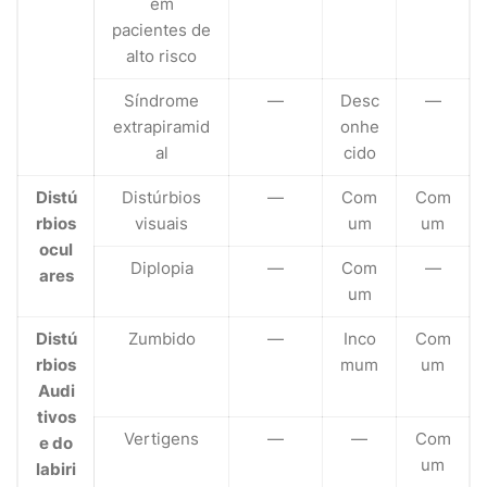
em
pacientes de
alto risco
Síndrome
—
Desc
—
extrapiramid
onhe
al
cido
Distú
Distúrbios
—
Com
Com
rbios
visuais
um
um
ocul
Diplopia
—
Com
—
ares
um
Distú
Zumbido
—
Inco
Com
rbios
mum
um
Audi
tivos
Vertigens
—
—
Com
e do
um
labiri