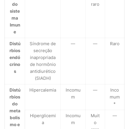
do
raro
siste
ma
Imun
e
Distú
Síndrome de
—
—
Raro
rbios
secreção
endó
inapropriada
crino
de hormônio
s
antidiurético
(SIADH)
Distú
Hipercalemia
Incomu
—
Inco
rbios
m
mum
do
*
meta
Hiperglicemi
Incomu
Muit
—
bolis
a
m
o
mo e