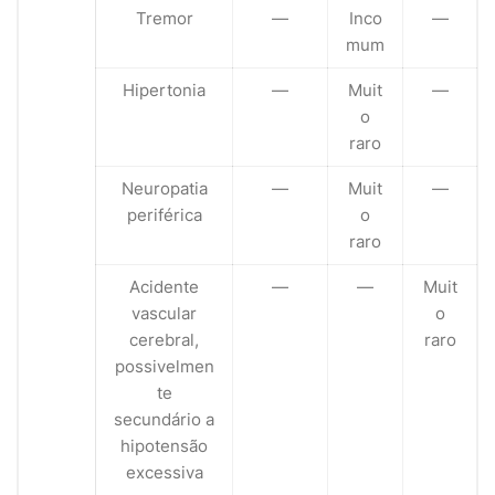
Tremor
—
Inco
—
mum
Hipertonia
—
Muit
—
o
raro
Neuropatia
—
Muit
—
periférica
o
raro
Acidente
—
—
Muit
vascular
o
cerebral,
raro
possivelmen
te
secundário a
hipotensão
excessiva