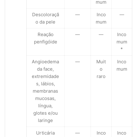
mum
Descoloraçã
—
Inco
—
o da pele
mum
Reação
—
—
Inco
penfigóide
mum
*
Angioedema
—
Muit
Inco
da face,
o
mum
extremidade
raro
s, lábios,
membranas
mucosas,
língua,
glotes e/ou
laringe
Urticária
—
Inco
Inco