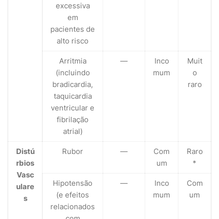
excessiva
em
pacientes de
alto risco
Arritmia
—
Inco
Muit
(incluindo
mum
o
bradicardia,
raro
taquicardia
ventricular e
fibrilação
atrial)
Distú
Rubor
—
Com
Raro
rbios
um
*
Vasc
Hipotensão
—
Inco
Com
ulare
(e efeitos
mum
um
s
relacionados
com