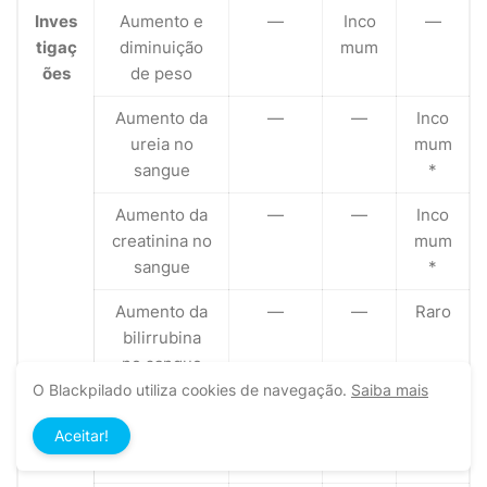
Inves
Aumento e
—
Inco
—
tigaç
diminuição
mum
ões
de peso
Aumento da
—
—
Inco
ureia no
mum
sangue
*
Aumento da
—
—
Inco
creatinina no
mum
sangue
*
Aumento da
—
—
Raro
bilirrubina
no sangue
O Blackpilado utiliza cookies de navegação.
Saiba mais
Aumento das
—
Muit
Raro
enzimas
o
Aceitar!
hepáticas
raro