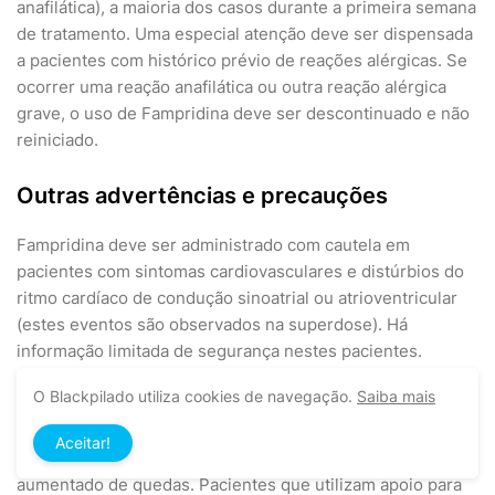
anafilática), a maioria dos casos durante a primeira semana
de tratamento. Uma especial atenção deve ser dispensada
a pacientes com histórico prévio de reações alérgicas. Se
ocorrer uma reação anafilática ou outra reação alérgica
grave, o uso de Fampridina deve ser descontinuado e não
reiniciado.
Outras advertências e precauções
Fampridina deve ser administrado com cautela em
pacientes com sintomas cardiovasculares e distúrbios do
ritmo cardíaco de condução sinoatrial ou atrioventricular
(estes eventos são observados na superdose). Há
informação limitada de segurança nestes pacientes.
O Blackpilado utiliza cookies de navegação.
Saiba mais
A incidência aumentada de tontura e desordem de
equilíbrio, observados com Fampridina nas primeiras 4 a 8
Aceitar!
semanas de tratamento, pode resultar em um risco
aumentado de quedas. Pacientes que utilizam apoio para