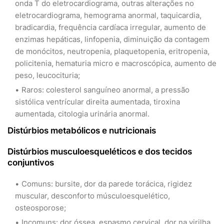
onda T do eletrocardiograma, outras alterações no
eletrocardiograma, hemograma anormal, taquicardia,
bradicardia, frequência cardíaca irregular, aumento de
enzimas hepáticas, linfopenia, diminuição da contagem
de monócitos, neutropenia, plaquetopenia, eritropenia,
policitenia, hematuria micro e macroscópica, aumento de
peso, leucocituria;
Raros: colesterol sanguíneo anormal, a pressão
sistólica ventrícular direita aumentada, tiroxina
aumentada, citologia urinária anormal.
Distúrbios metabólicos e nutricionais
Distúrbios musculoesqueléticos e dos tecidos
conjuntivos
Comuns: bursite, dor da parede torácica, rigidez
muscular, desconforto músculoesquelético,
osteosporose;
Incomuns: dor óssea, espasmo cervical, dor na virilha,