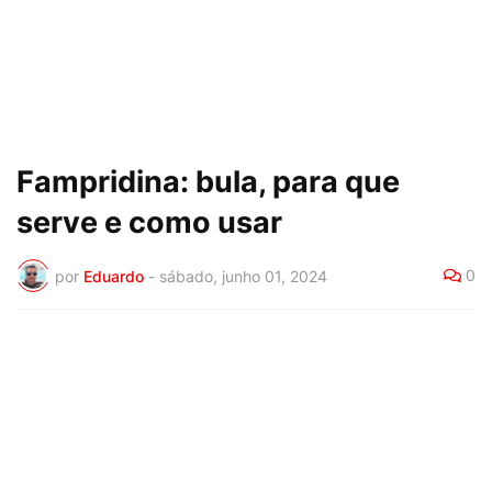
Fampridina: bula, para que
serve e como usar
0
por
Eduardo
-
sábado, junho 01, 2024