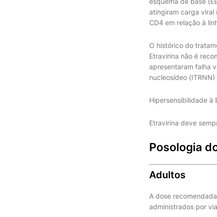
esquema de base (EB)
atingiram carga vira
CD4 em relação à lin
O histórico do tratam
Etravirina não é re
apresentaram falha v
nucleosídeo (ITRNN) 
Hipersensibilidade à 
Etravirina deve semp
Posologia do
Adultos
A dose recomendada 
administrados por via