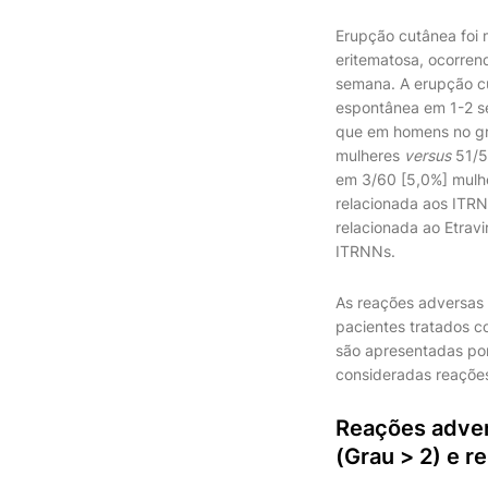
Erupção cutânea foi 
eritematosa, ocorren
semana. A erupção cu
espontânea em 1-2 se
que em homens no gru
mulheres
versus
51/5
em 3/60 [5,0%] mul
relacionada aos ITR
relacionada ao Etrav
ITRNNs.
As reações adversas
pacientes tratados c
são apresentadas por
consideradas reações
Reações adver
(Grau > 2) e r