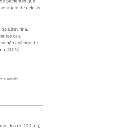
 de pacientes que
 contagem de células
 de Etravirina.
ientes que
rsa não análogo de
deo (ITRN).
trovirais.
primidos de 100 mg)