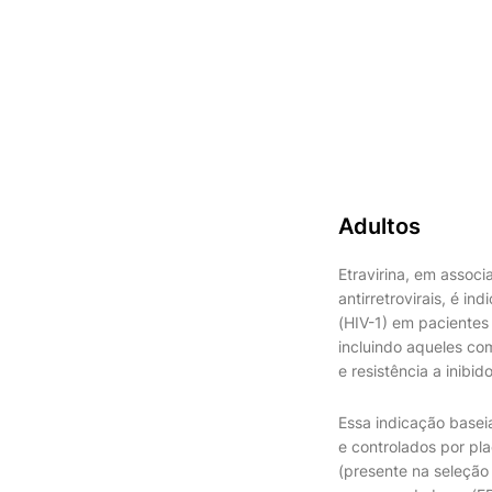
Adultos
Etravirina, em assoc
antirretrovirais, é i
(HIV-1) em pacientes 
incluindo aqueles co
e resistência a inibid
Essa indicação basei
e controlados por pl
(presente na seleção 