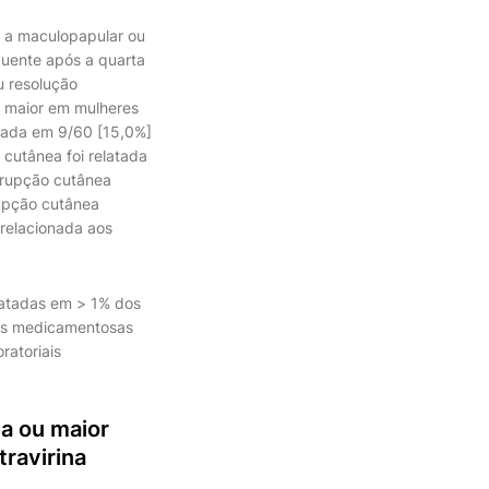
 a maculopapular ou
uente após a quarta
u resolução
i maior em mulheres
atada em 9/60 [15,0%]
cutânea foi relatada
erupção cutânea
upção cutânea
 relacionada aos
latadas em > 1% dos
sas medicamentosas
ratoriais
a ou maior
travirina