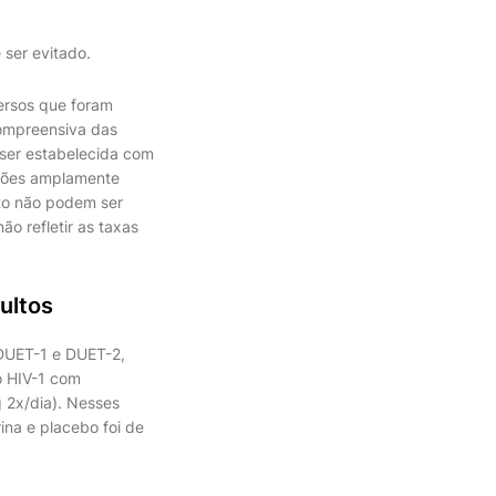
ser evitado.
ersos que foram
compreensiva das
 ser estabelecida com
ições amplamente
to não podem ser
o refletir as taxas
ultos
 DUET-1 e DUET-2,
o HIV-1 com
g 2x/dia). Nesses
ina e placebo foi de