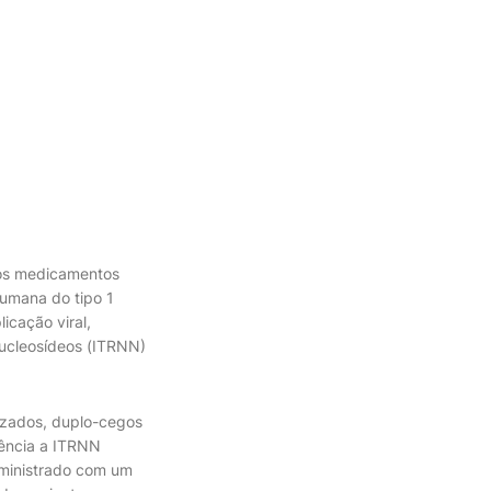
tros medicamentos
humana do tipo 1
icação viral,
nucleosídeos (ITRNN)
izados, duplo-cegos
tência a ITRNN
administrado com um