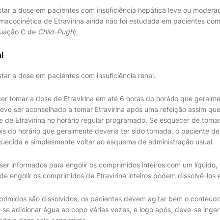
star a dose em pacientes com insuficiência hepática leve ou moder
armacocinética de Etravirina ainda não foi estudada em pacientes com 
tuação C de
Child-Pugh
).
l
tar a dose em pacientes com insuficiência renal.
er tomar a dose de Etravirina em até 6 horas do horário que geralme
eve ser aconselhado a tomar Etravirina após uma refeição assim que 
e de Etravirina no horário regular programado. Se esquecer de tomar
is do horário que geralmente deveria ter sido tomada, o paciente d
uecida e simplesmente voltar ao esquema de administração usual.
er informados para engolir os comprimidos inteiros com um líquido
de engolir os comprimidos de Etravirina inteiros podem dissolvê-lo
imidos são dissolvidos, os pacientes devem agitar bem o conteúdo
se adicionar água ao copo várias vezes, e logo após, deve-se inger