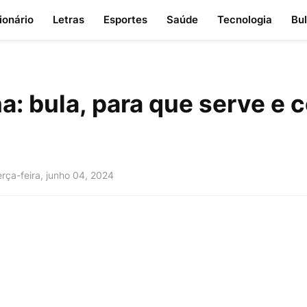
ionário
Letras
Esportes
Saúde
Tecnologia
Bu
na: bula, para que serve e
erça-feira, junho 04, 2024