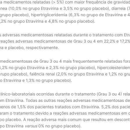
 a medicamentos relatadas (> 5%) com maior frequência de gravida
nea (10,0% no grupo Etravirina e 3,5% no grupo placebo), diarreia (
 grupo placebo), hipertrigliceridemia (6,3% no grupo de Etravirina e
,2% no grupo Etravirina e 4,8% no grupo placebo).
s adversas medicamentosas relatadas durante o tratamento com Etrav
 reações adversas medicamentosas de Grau 3 ou 4 em 22,2% e 17,2%
ina e placebo, respectivamente.
 medicamentosas de Grau 3 ou 4 mais frequentemente relatadas fo
(4,2% no grupo Etravirina e 2,3% no grupo placebo), hipercolesterole
grupo placebo), falência renal (2,0% no grupo Etravirina e 1,2% no g
o Etravirina e 1,3% no grupo placebo).
ínico-laboratoriais ocorridas durante o tratamento (Grau 3 ou 4) re
om Etravirina. Todas as outras reações adversas medicamentosas de
enos de 1,5% dos pacientes tratados com Etravirina. 5,2% dos paci
nuaram o tratamento devido a reações adversas medicamentosas em
upo placebo. A reação adversa mais comum que resultou em descont
po Etravirina
versus
0% no grupo placebo).