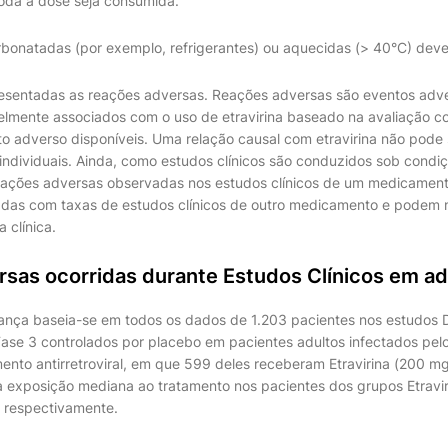
oda a dose seja consumida.
bonatadas (por exemplo, refrigerantes) ou aquecidas (> 40°C) deve 
esentadas as reações adversas. Reações adversas são eventos adv
elmente associados com o uso de etravirina baseado na avaliação 
o adverso disponíveis. Uma relação causal com etravirina não pode
ndividuais. Ainda, como estudos clínicos são conduzidos sob cond
reações adversas observadas nos estudos clínicos de um medicamen
as com taxas de estudos clínicos de outro medicamento e podem nã
 clínica.
sas ocorridas durante Estudos Clínicos em ad
rança baseia-se em todos os dados de 1.203 pacientes nos estudos
ase 3 controlados por placebo em pacientes adultos infectados pel
mento antirretroviral, em que 599 deles receberam Etravirina (200 m
 exposição mediana ao tratamento nos pacientes dos grupos Etravir
 respectivamente.