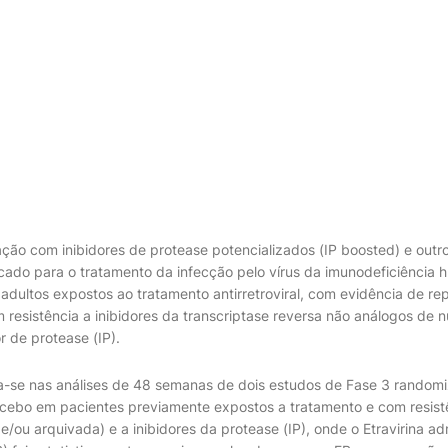
iação com inibidores de protease potencializados (IP boosted) e ou
ndicado para o tratamento da infecção pelo vírus da imunodeficiência 
adultos expostos ao tratamento antirretroviral, com evidência de repl
m resistência a inibidores da transcriptase reversa não análogos de 
or de protease (IP).
a-se nas análises de 48 semanas de dois estudos de Fase 3 random
acebo em pacientes previamente expostos a tratamento e com resis
e/ou arquivada) e a inibidores da protease (IP), onde o Etravirina 