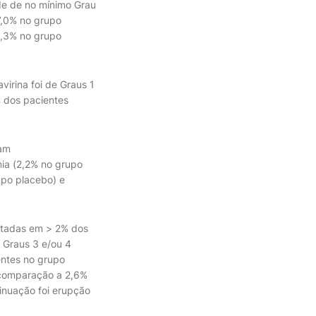
de de no mínimo Grau
7,0% no grupo
 4,3% no grupo
irina foi de Graus 1
 dos pacientes
ram
mia (2,2% no grupo
rupo placebo) e
latadas em > 2% dos
 Graus 3 e/ou 4
entes no grupo
 comparação a 2,6%
inuação foi erupção