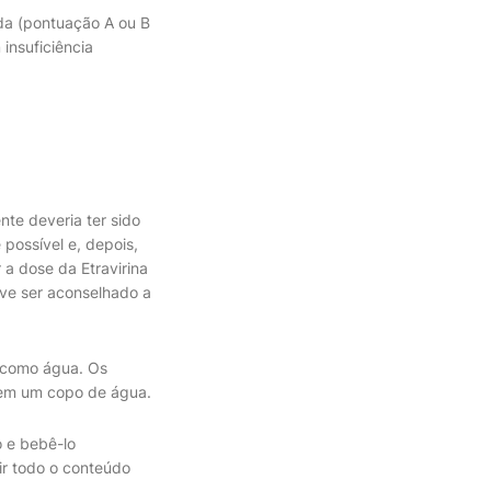
ada (pontuação A ou B
insuficiência
nte deveria ter sido
possível e, depois,
 a dose da Etravirina
eve ser aconselhado a
, como água. Os
s em um copo de água.
 e bebê-lo
ir todo o conteúdo