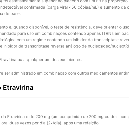
 foi estatisticamente superior ao placebo com um EB na proporção
l indetectável confirmada (carga viral <50 cópias/mL) e aumento da
ha de base.
ento e, quando disponível, o teste de resistência, deve orientar o uso
comendado para uso em combinações contendo apenas ITRNs em pac
irológica com um regime contendo um inibidor da transcriptase reve
e inibidor da transcriptase reversa análogo de nucleosídeo/nucleotí
Etravirina ou a qualquer um dos excipientes.
re ser administrado em combinação com outros medicamentos antirre
 Etravirina
da Etravirina é de 200 mg (um comprimido de 200 mg ou dois com
 oral duas vezes por dia (2x/dia), após uma refeição.