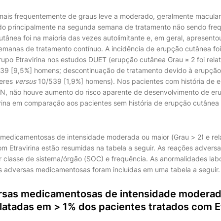
mais frequentemente de graus leve a moderado, geralmente macular
do principalmente na segunda semana de tratamento não sendo freq
tânea foi na maioria das vezes autolimitante e, em geral, apresento
manas de tratamento contínuo. A incidência de erupção cutânea fo
po Etravirina nos estudos DUET (erupção cutânea Grau ≥ 2 foi rel
39 [9,5%] homens; descontinuação de tratamento devido à erupção 
heres
versus
10/539 [1,9%] homens). Nos pacientes com história de 
NN, não houve aumento do risco aparente de desenvolvimento de er
irina em comparação aos pacientes sem história de erupção cutânea
 medicamentosas de intensidade moderada ou maior (Grau > 2) e re
om Etravirina estão resumidas na tabela a seguir. As reações adver
 classe de sistema/órgão (SOC) e frequência. As anormalidades labo
 adversas medicamentosas foram incluídas em uma tabela a seguir.
sas medicamentosas de intensidade moderad
elatadas em > 1% dos pacientes tratados com E