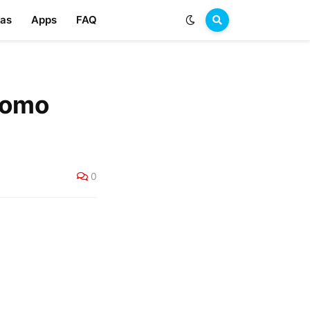
las
Apps
FAQ
 como
0