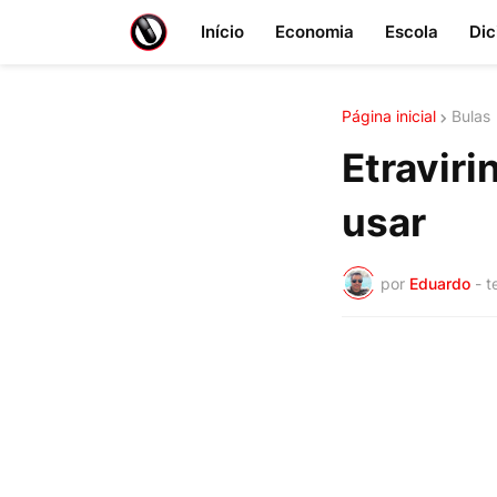
Início
Economia
Escola
Dic
Página inicial
Bulas
Etraviri
usar
por
Eduardo
-
t