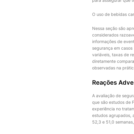
para assegurar que t
O uso de bebidas car
Nessa seção são apr
considerados razoav
informações de event
segurança em casos i
variáveis, taxas de 
diretamente comparad
observadas na prática
Reações Adver
A avaliação de segu
que são estudos de F
experiência no trata
estudos agrupados, a
52,3 e 51,0 semanas,