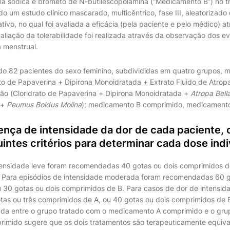
na sódica e brometo de N-butilescopolamina (“Medicamento B”) no t
ado um estudo clínico mascarado, multicêntrico, fase III, aleatorizado
ivo, no qual foi avaliada a eficácia (pela paciente e pelo médico) a
valiação da tolerabilidade foi realizada através da observação dos 
a menstrual.
do 82 pacientes do sexo feminino, subdivididas em quatro grupos,
to de Papaverina + Dipirona Monoidratada + Extrato Fluido de Atropa
o (Cloridrato de Papaverina + Dipirona Monoidratada +
Atropa Bel
.+
Peumus Boldus Molina
); medicamento B comprimido, medicamento
ença de intensidade da dor de cada paciente,
intes critérios para determinar cada dose indi
tensidade leve foram recomendadas 40 gotas ou dois comprimidos d
 Para episódios de intensidade moderada foram recomendadas 60 g
 30 gotas ou dois comprimidos de B. Para casos de dor de intensid
s ou três comprimidos de A, ou 40 gotas ou dois comprimidos de B.
ada entre o grupo tratado com o medicamento A comprimido e o gru
imido sugere que os dois tratamentos são terapeuticamente equiva