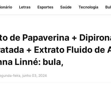
ionário
Letras
Esportes
Saúde
Tecnologia
Bu
to de Papaverina + Dipiron
atada + Extrato Fluido de 
na Linné: bula,
egunda-feira, junho 03, 2024