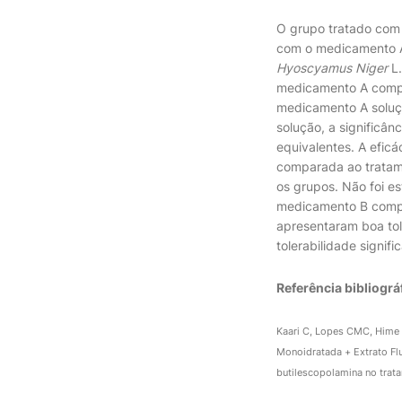
O grupo tratado com 
com o medicamento A
Hyoscyamus Niger
L
medicamento A compri
medicamento A soluç
solução, a significâ
equivalentes. A efic
comparada ao tratam
os grupos. Não foi es
medicamento B compr
apresentaram boa to
tolerabilidade signi
Referência bibliográ
Kaari C, Lopes CMC, Hime L
Monoidratada + Extrato Fl
butilescopolamina no trat