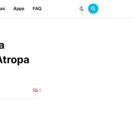
las
Apps
FAQ
a
Atropa
0