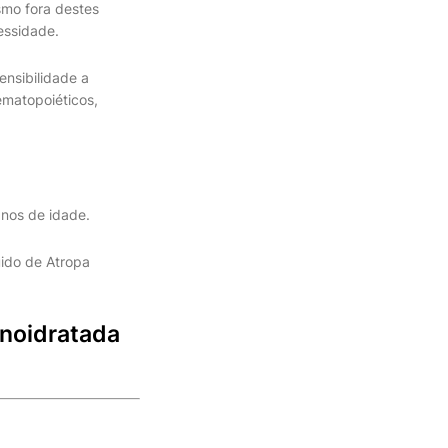
smo fora destes
essidade.
ensibilidade a
ematopoiéticos,
anos de idade.
uido de Atropa
onoidratada