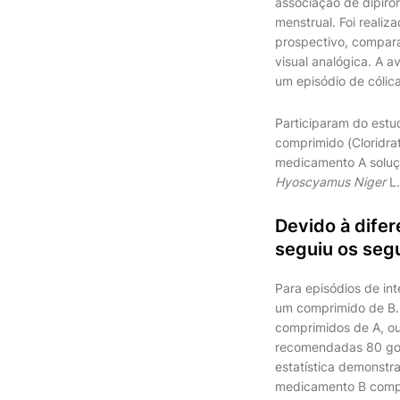
associação de dipiro
menstrual. Foi realiz
prospectivo, comparat
visual analógica. A a
um episódio de cólic
Participaram do estu
comprimido (Cloridra
medicamento A soluçã
Hyoscyamus Niger
L
Devido à difer
seguiu os segu
Para episódios de in
um comprimido de B.
comprimidos de A, ou
recomendadas 80 gota
estatística demonstr
medicamento B compr