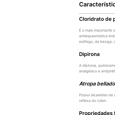
Característ
Cloridrato de 
É o mais importante d
antiespasmódica enér
esôfago, da bexiga, d
Dipirona
A dipirona, quimicam
analgésico e antipiré
Atropa bellad
Possui alcaloides de
reflexa do cólon.
Propriedades