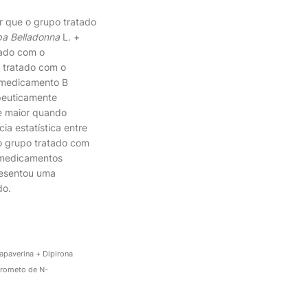
r que o grupo tratado
pa Belladonna
L. +
atado com o
 tratado com o
 medicamento B
apeuticamente
te maior quando
a estatística entre
 o grupo tratado com
 medicamentos
resentou uma
do.
Papaverina + Dipirona
brometo de N-