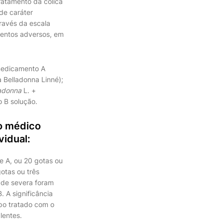
ratamento da cólica
 de caráter
través da escala
eventos adversos, em
 medicamento A
 Belladonna Linné);
ladonna
L. +
 B solução.
 o médico
vidual:
e A, ou 20 gotas ou
otas ou três
ade severa foram
 A significância
po tratado com o
lentes.