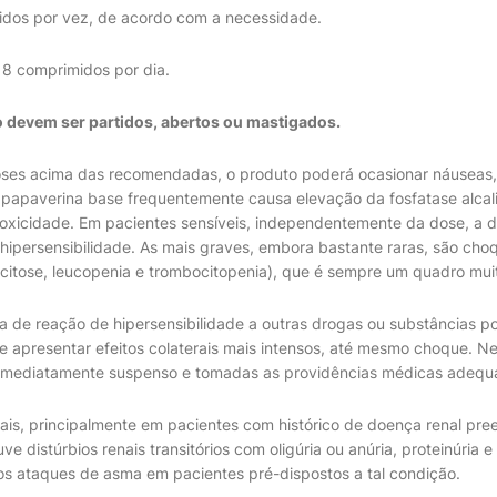
idos por vez, de acordo com a necessidade.
 comprimidos por dia.
devem ser partidos, abertos ou mastigados.
es acima das recomendadas, o produto poderá ocasionar náuseas, t
A papaverina base frequentemente causa elevação da fosfatase alcal
toxicidade. Em pacientes sensíveis, independentemente da dose, a d
hipersensibilidade. As mais graves, embora bastante raras, são choq
citose, leucopenia e trombocitopenia), que é sempre um quadro mui
ia de reação de hipersensibilidade a outras drogas ou substâncias p
e apresentar efeitos colaterais mais intensos, até mesmo choque. Ne
 imediatamente suspenso e tomadas as providências médicas adequ
ais, principalmente em pacientes com histórico de doença renal pre
distúrbios renais transitórios com oligúria ou anúria, proteinúria e ne
s ataques de asma em pacientes pré-dispostos a tal condição.