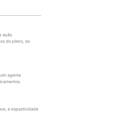
ce ação
os do piloro, do
é um agente
dicamentos.
mos, e espasticidade