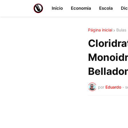
Início
Economia
Escola
Dic
Página inicial
Bulas
Cloridra
Monoidr
Belladon
por
Eduardo
-
s