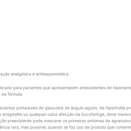
ação analgésica e antiespasmódica.
dicado para pacientes que apresentarem antecedentes de hipersensi
da fórmula.
cientes portadores de glaucoma de ângulo agudo, de hipertrofia pro
e amigdalite ou qualquer outra afecção da bucofarínge, deve merec
ção preexistente pode mascarar os primeiros sintomas de agranuloci
rência rara, mas possível, quando se faz uso de produto que contenh