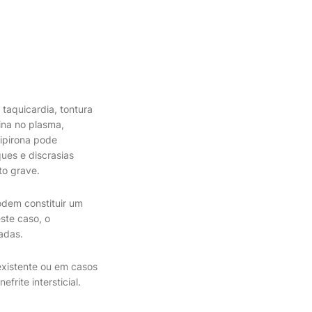
aquicardia, tontura
ina no plasma,
ipirona pode
ues e discrasias
to grave.
odem constituir um
ste caso, o
adas.
existente ou em casos
frite intersticial.