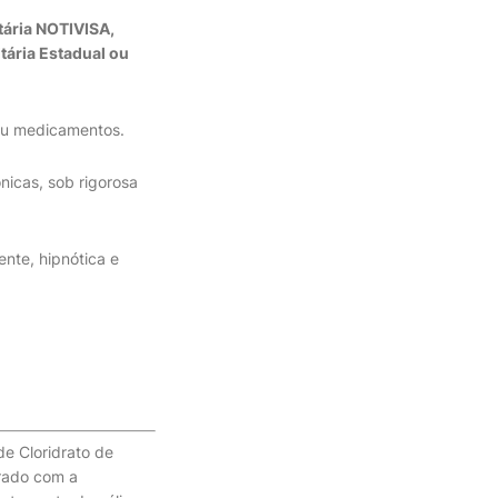
tária NOTIVISA,
tária Estadual ou
/ou medicamentos.
icas, sob rigorosa
nte, hipnótica e
de Cloridrato de
arado com a