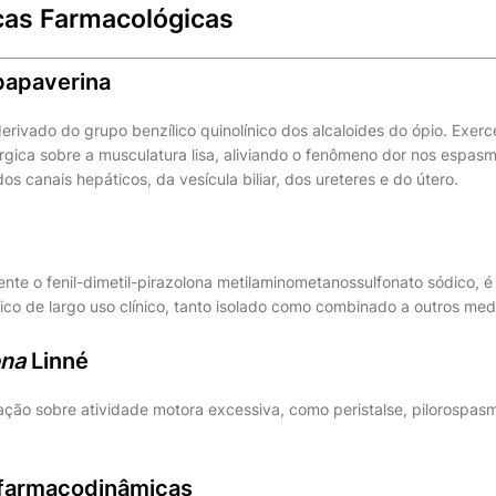
icas Farmacológicas
papaverina
erivado do grupo benzílico quinolínico dos alcaloides do ópio. Exer
gica sobre a musculatura lisa, aliviando o fenômeno dor nos espasm
os canais hepáticos, da vesícula biliar, dos ureteres e do útero.
ente o fenil-dimetil-pirazolona metilaminometanossulfonato sódico, 
tico de largo uso clínico, tanto isolado como combinado a outros me
ona
Linné
 ação sobre atividade motora excessiva, como peristalse, pilorospas
 farmacodinâmicas