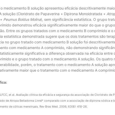
o medicamento B solução apresentou eficácia descritivamente maio
 solução (Cloridrato de Papaverina + Dipirona Monoidratada +
Atro
.+
Peumus Boldus Molina
), sem significância estatística. O grupo tr
mido demonstrou eficácia significativamente maior do que o grupo
ão. Entre os grupos tratados com o medicamento B comprimido e o
ncia estatística demonstrada sugere que os dois tratamentos são ter
ácia no grupo tratado com medicamento B solução foi descritivamen
ento com medicamento A comprimido, não demonstrando significânci
tatisticamente significativa a diferença observada na eficácia entre
imido e o grupo tratado com o medicamento A solução. Os quatro
lerabilidade, porém, o tratamento com o medicamento A solução ap
ficativamente maior que o tratamento com o medicamento A comprimi
fica:
FCC, et al. Avaliação clínica da eficácia e segurança da associação de Cloridrato de 
uido de Atropa Belladonna Linné* comparado com a associação de dipirona sódica e 
amento de cólicas menstruais. Rev Bras Med. 2006; 63(8): 418-26.