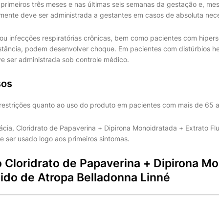
 primeiros três meses e nas últimas seis semanas da gestação e, me
omente deve ser administrada a gestantes em casos de absoluta nec
u infecções respiratórias crônicas, bem como pacientes com hipers
stância, podem desenvolver choque. Em pacientes com distúrbios h
e ser administrada sob controle médico.
sos
restrições quanto ao uso do produto em pacientes com mais de 65 
ácia, Cloridrato de Papaverina + Dipirona Monoidratada + Extrato Fl
e ser usado logo aos primeiros sintomas.
 Cloridrato de Papaverina + Dipirona M
uido de Atropa Belladonna Linné