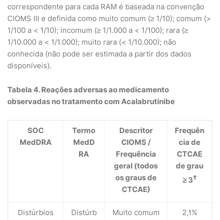
correspondente para cada RAM é baseada na convenção
CIOMS III e definida como muito comum (≥ 1/10); comum (>
1/100 a < 1/10); incomum (≥ 1/1.000 a < 1/100); rara (≥
1/10.000 a < 1/1.000); muito rara (< 1/10.000); não
conhecida (não pode ser estimada a partir dos dados
disponíveis).
Tabela 4. Reações adversas ao medicamento
observadas no tratamento com Acalabrutinibe
SOC
Termo
Descritor
Frequên
MedDRA
MedD
CIOMS /
cia de
RA
Frequência
CTCAE
geral (todos
de grau
os graus de
†
≥ 3
CTCAE)
Distúrbios
Distúrb
Muito comum
2,1%