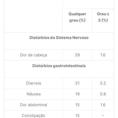
Qualquer
Grau ≥
grau (%)
3 (%)
Distúrbios do Sistema Nervoso
Dor de cabeça
39
1.6
Distúrbios gastrointestinais
Diarreia
31
3.2
Náusea
19
0.8
Dor abdominal
15
1.6
Constipação
15
–