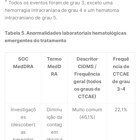
†
Todos os eventos foram de grau 3, exceto uma
hemorragia intracraniana de grau 4 e um hematoma
intracraniano de grau 5.
Tabela 5. Anormalidades laboratoriais hematológicas
emergentes do tratamento
SOC
Termo
Descritor
Frequê
MedDRA
MedD
CIOMS /
ncia de
RA
Frequência
CTCAE
geral (todos
de grau
os graus de
3-4
CTCAE)
Investigaçõ
Diminu
Muito comum
22,1%
es
ição da
(46,1%)
(descobert
contag
as
em
baseadas
absolut