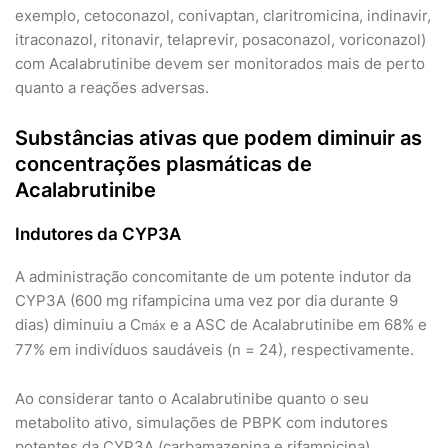
exemplo, cetoconazol, conivaptan, claritromicina, indinavir,
itraconazol, ritonavir, telaprevir, posaconazol, voriconazol)
com Acalabrutinibe devem ser monitorados mais de perto
quanto a reações adversas.
Substâncias ativas que podem diminuir as
concentrações plasmáticas de
Acalabrutinibe
Indutores da CYP3A
A administração concomitante de um potente indutor da
CYP3A (600 mg rifampicina uma vez por dia durante 9
dias) diminuiu a C
e a ASC de Acalabrutinibe em 68% e
máx
77% em indivíduos saudáveis (n = 24), respectivamente.
Ao considerar tanto o Acalabrutinibe quanto o seu
metabolito ativo, simulações de PBPK com indutores
potentes da CYP3A (carbamazepina e rifampicina)