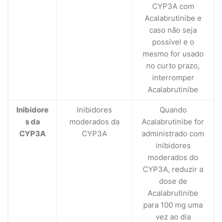
CYP3A com
Acalabrutinibe e
caso não seja
possível e o
mesmo for usado
no curto prazo,
interromper
Acalabrutinibe
Inibidore
Inibidores
Quando
s da
moderados da
Acalabrutinibe for
CYP3A
CYP3A
administrado com
inibidores
moderados do
CYP3A, reduzir a
dose de
Acalabrutinibe
para 100 mg uma
vez ao dia