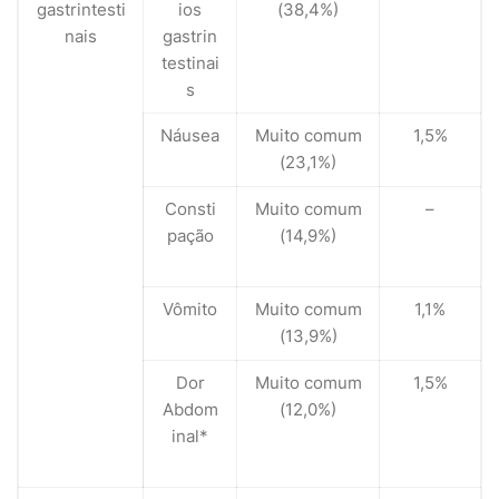
gastrintesti
ios
(38,4%)
nais
gastrin
testinai
s
Náusea
Muito comum
1,5%
(23,1%)
Consti
Muito comum
–
pação
(14,9%)
Vômito
Muito comum
1,1%
(13,9%)
Dor
Muito comum
1,5%
Abdom
(12,0%)
inal*