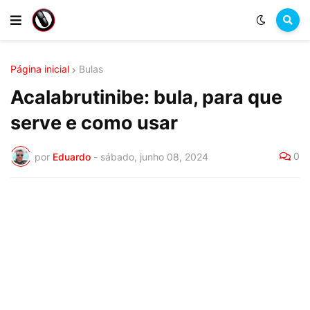
Página inicial
Bulas
Acalabrutinibe: bula, para que
serve e como usar
0
por
Eduardo
-
sábado, junho 08, 2024