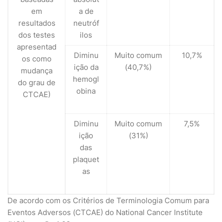
em
a de
resultados
neutróf
dos testes
ilos
apresentad
Diminu
Muito comum
10,7%
os como
ição da
(40,7%)
mudança
hemogl
do grau de
obina
CTCAE)
Diminu
Muito comum
7,5%
ição
(31%)
das
plaquet
as
De acordo com os Critérios de Terminologia Comum para
Eventos Adversos (CTCAE) do National Cancer Institute