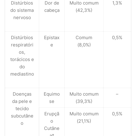
Distúrbios
Dor de
Muito comum
1,3%
do sistema
cabeça
(42,3%)
nervoso
Distúrbios
Epistax
Comum
0,5%
respiratóri
e
(8,0%)
os,
torácicos e
do
mediastino
Doenças
Equimo
Muito comum
–
da pele e
se
(39,3%)
tecido
Erupçã
Muito comum
0,5%
subcutâne
o
(21,1%)
o
Cutâne
a*