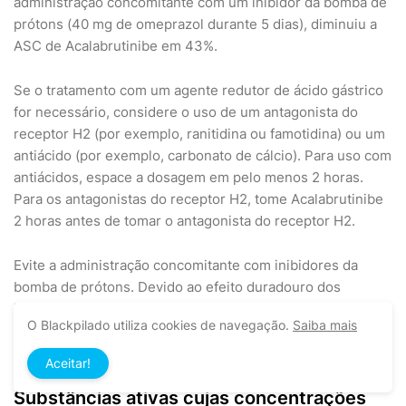
administração concomitante com um inibidor da bomba de
prótons (40 mg de omeprazol durante 5 dias), diminuiu a
ASC de Acalabrutinibe em 43%.
Se o tratamento com um agente redutor de ácido gástrico
for necessário, considere o uso de um antagonista do
receptor H2 (por exemplo, ranitidina ou famotidina) ou um
antiácido (por exemplo, carbonato de cálcio). Para uso com
antiácidos, espace a dosagem em pelo menos 2 horas.
Para os antagonistas do receptor H2, tome Acalabrutinibe
2 horas antes de tomar o antagonista do receptor H2.
Evite a administração concomitante com inibidores da
bomba de prótons. Devido ao efeito duradouro dos
inibidores da bomba de prótons, a separação de doses
O Blackpilado utiliza cookies de navegação.
Saiba mais
com inibidores da bomba de prótons pode não eliminar a
interação com Acalabrutinibe.
Aceitar!
Substâncias ativas cujas concentrações