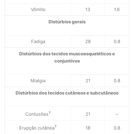
Vômito
13
1.6
Distúrbios gerais
Fadiga
28
0.8
Distúrbios dos tecidos muscoesqueléticos e
conjuntivos
Mialgia
21
0.8
Distúrbios dos tecidos cutâneos e subcutâneos
†
Contusões
21
–
†
Erupção cutânea
18
0.8