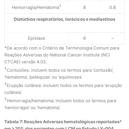
†
Hemorragia/Hematoma
8
0.8
Distúrbios respiratórios, torácicos e mediastinos
Epístaxe
6
–
*De acordo com o Critério de Terminologia Comum para
Reações Adversas do National Cancer Institute (NCI
CTCAE) versão 4.03.
†
Contusões: incluem todos os termos para ‘contusão’,
‘hematoma’, ‘petéquias’ ou ‘equimoses’.
†
Erupção cutânea: incluem todos os termos para ‘erupção
cutânea’.
†
Hemorragia/hematoma: incluem todos os termos para
‘hemorragia’ ou ‘hematoma’.
Tabela 7: Reações Adversas hematológicas reportadas*
em ≥ 20% dos pacientes com LCM no Estudo LY-004