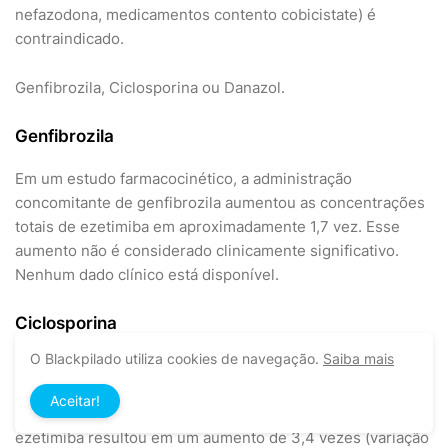
nefazodona, medicamentos contento cobicistate) é
contraindicado.
Genfibrozila, Ciclosporina ou Danazol.
Genfibrozila
Em um estudo farmacocinético, a administração
concomitante de genfibrozila aumentou as concentrações
totais de ezetimiba em aproximadamente 1,7 vez. Esse
aumento não é considerado clinicamente significativo.
Nenhum dado clínico está disponível.
Ciclosporina
O Blackpilado utiliza cookies de navegação.
Saiba mais
Em um estudo de oito pacientes pós-transplante renal com
depuração de creatinina >50 mL/min com uma dose
Aceitar!
estável de ciclosporina, uma dose única de 10 mg de
ezetimiba resultou em um aumento de 3,4 vezes (variação