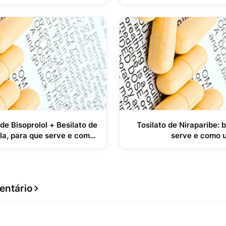
e Bisoprolol + Besilato de
Tosilato de Niraparibe: 
ula, para que serve e como
serve e como 
usar
entário