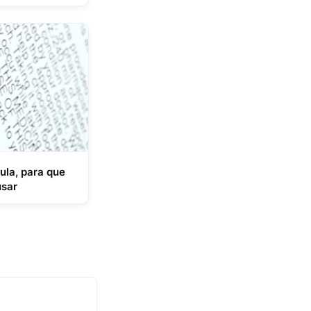
bula, para que
usar