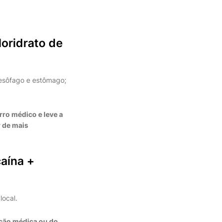
oridrato de
esôfago e estômago;
ro médico e leve a
 de mais
caína +
local.
ação médica ou do