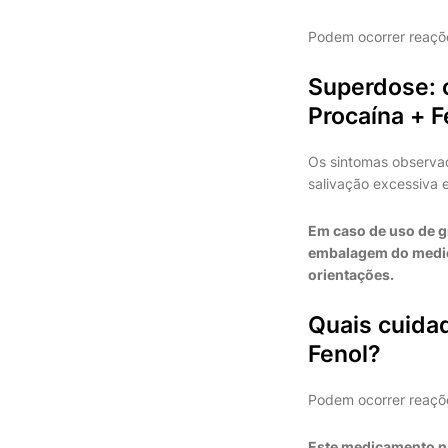
Podem ocorrer reaçõe
Superdose: 
Procaína + 
Os sintomas observa
salivação excessiva 
Em caso de uso de g
embalagem do medica
orientações.
Quais cuidad
Fenol?
Podem ocorrer reaçõe
Este medicamento nã