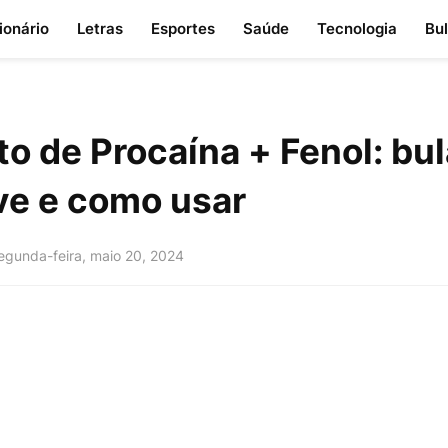
ionário
Letras
Esportes
Saúde
Tecnologia
Bu
to de Procaína + Fenol: bul
ve e como usar
egunda-feira, maio 20, 2024