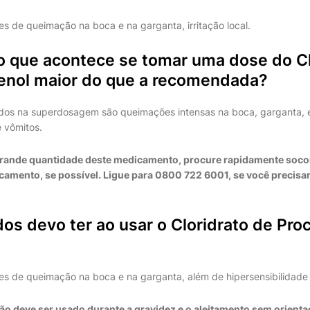
s de queimação na boca e na garganta, irritação local.
o que acontece se tomar uma dose do Cl
Fenol maior do que a recomendada?
dos na superdosagem são queimações intensas na boca, garganta, 
e vômitos.
rande quantidade deste medicamento, procure rapidamente socor
mento, se possível. Ligue para 0800 722 6001, se você precisar
os devo ter ao usar o Cloridrato de Pro
s de queimação na boca e na garganta, além de hipersensibilidade 
o deve ser usado durante a gravidez e o aleitamento sem orient