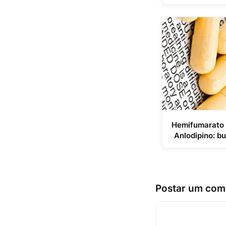
Hemifumarato d
Anlodipino: b
Postar um com