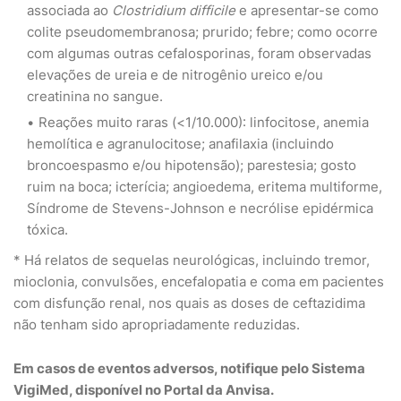
associada ao
Clostridium difficile
e apresentar-se como
colite pseudomembranosa; prurido; febre; como ocorre
com algumas outras cefalosporinas, foram observadas
elevações de ureia e de nitrogênio ureico e/ou
creatinina no sangue.
Reações muito raras (<1/10.000): linfocitose, anemia
hemolítica e agranulocitose; anafilaxia (incluindo
broncoespasmo e/ou hipotensão); parestesia; gosto
ruim na boca; icterícia; angioedema, eritema multiforme,
Síndrome de Stevens-Johnson e necrólise epidérmica
tóxica.
* Há relatos de sequelas neurológicas, incluindo tremor,
mioclonia, convulsões, encefalopatia e coma em pacientes
com disfunção renal, nos quais as doses de ceftazidima
não tenham sido apropriadamente reduzidas.
Em casos de eventos adversos, notifique pelo Sistema
VigiMed, disponível no Portal da Anvisa.