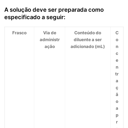
A solução deve ser preparada como
especificado a seguir:
Frasco
Via de
Conteúdo do
C
administr
diluente a ser
o
ação
adicionado (mL)
n
c
e
n
tr
a
ç
ã
o
a
p
r