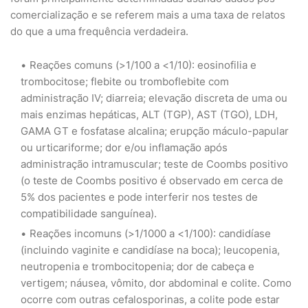
comercialização e se referem mais a uma taxa de relatos
do que a uma frequência verdadeira.
Reações comuns (>1/100 a <1/10): eosinofilia e
trombocitose; flebite ou tromboflebite com
administração IV; diarreia; elevação discreta de uma ou
mais enzimas hepáticas, ALT (TGP), AST (TGO), LDH,
GAMA GT e fosfatase alcalina; erupção máculo-papular
ou urticariforme; dor e/ou inflamação após
administração intramuscular; teste de Coombs positivo
(o teste de Coombs positivo é observado em cerca de
5% dos pacientes e pode interferir nos testes de
compatibilidade sanguínea).
Reações incomuns (>1/1000 a <1/100): candidíase
(incluindo vaginite e candidíase na boca); leucopenia,
neutropenia e trombocitopenia; dor de cabeça e
vertigem; náusea, vômito, dor abdominal e colite. Como
ocorre com outras cefalosporinas, a colite pode estar