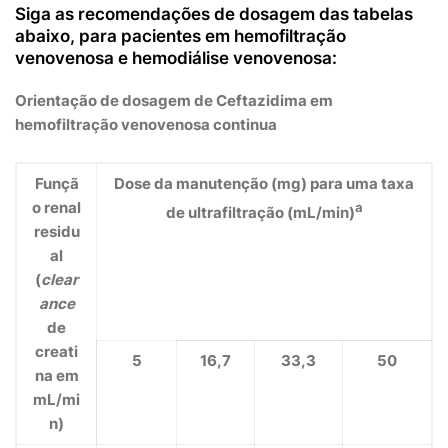
Siga as recomendações de dosagem das tabelas
abaixo, para pacientes em hemofiltração
venovenosa e hemodiálise venovenosa:
Orientação de dosagem de Ceftazidima em
hemofiltração venovenosa continua
Funçã
Dose da manutenção (mg) para uma taxa
o renal
a
de ultrafiltração (mL/min)
residu
al
(
clear
ance
de
creati
5
16,7
33,3
50
na em
mL/mi
n)