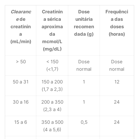
Clearanc
Creatinin
Dose
Frequênci
e
de
a sérica
unitária
a das
creatinin
aproxima
recomen
doses
a
da
dada (g)
(horas)
(mL/min)
mcmol/L
(mg/dL)
> 50
< 150
Dose
Dose
(<1,7)
normal
normal
50 a 31
150 a 200
1
12
(1,7 a 2,3)
30 a 16
200 a 350
1
24
(2,3 a 4)
15 a 6
350 a 500
0,5
24
(4 a 5,6)