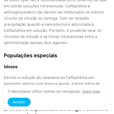
em outras soluções intravenosas. Ceftazidima e
aminoglicosídeos não devem ser misturados no mesmo
circuito de infusão ou seringa. Tem-se relatado
precipitação quando a vancomicina é adicionada à
Ceftazidima em solução. Portanto, é prudente lavar os
circuitos de infusão e as linhas intravenosas entre a
administração desses dois agentes.
Populações especiais
Idosos
Devido à redução do
clearance
da Ceftazidima em
pacientes idosos com doença aguda, a dose diária de
Ceftazidima não deve, normalmente, exceder 3 g,
O Blackpilado utiliza cookies de navegação.
Saiba mais
especialmente naqueles com mais de 80 anos.
Aceitar!
Efeitos na capacidade de dirigir veículos e