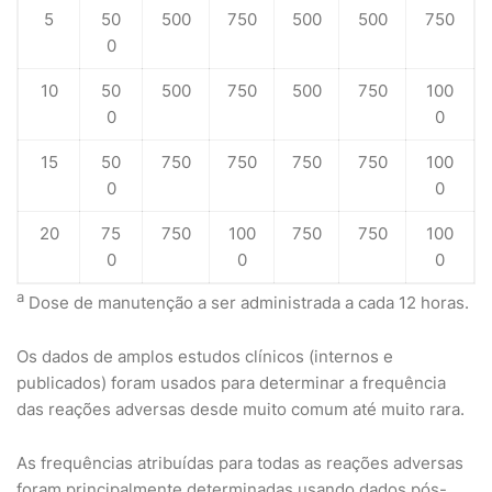
5
50
500
750
500
500
750
0
10
50
500
750
500
750
100
0
0
15
50
750
750
750
750
100
0
0
20
75
750
100
750
750
100
0
0
0
a
Dose de manutenção a ser administrada a cada 12 horas.
Os dados de amplos estudos clínicos (internos e
publicados) foram usados para determinar a frequência
das reações adversas desde muito comum até muito rara.
As frequências atribuídas para todas as reações adversas
foram principalmente determinadas usando dados pós-