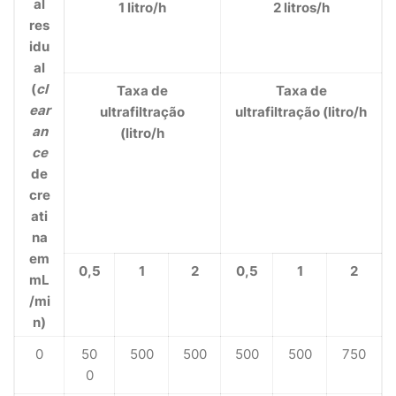
al
1 litro/h
2 litros/h
res
idu
al
(
cl
Taxa de
Taxa de
ear
ultrafiltração
ultrafiltração (litro/h
an
(litro/h
ce
de
cre
ati
na
em
0,5
1
2
0,5
1
2
mL
/mi
n)
0
50
500
500
500
500
750
0